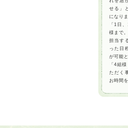
れを急
せる」
になり
「1日、
様まで
担当す
った日
が可能
「4組
ただく
お時間