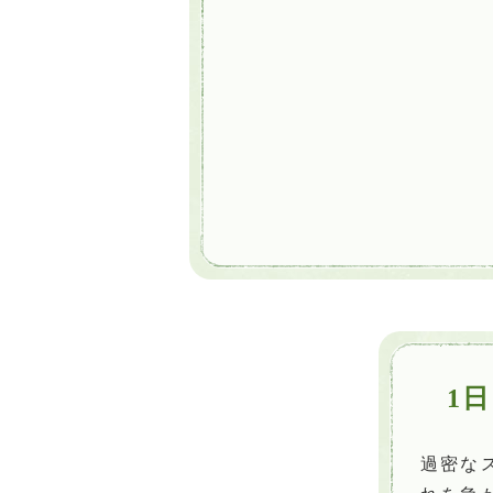
1日
過密な