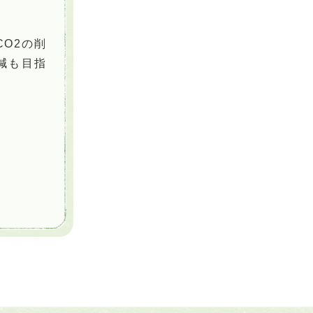
O2の削
減も目指