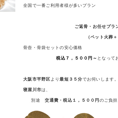
全国で一番ご利用者様が多いプラン
ご返骨・お任せプラ
（ペット火葬＋ご
骨壺・骨袋セットの安心価格
税込７，５００円～
となって
大阪市平野区
より
最短３５分
でお伺いします
寝屋川市
は、
別途
交通費・税込１，５００円
のご負担