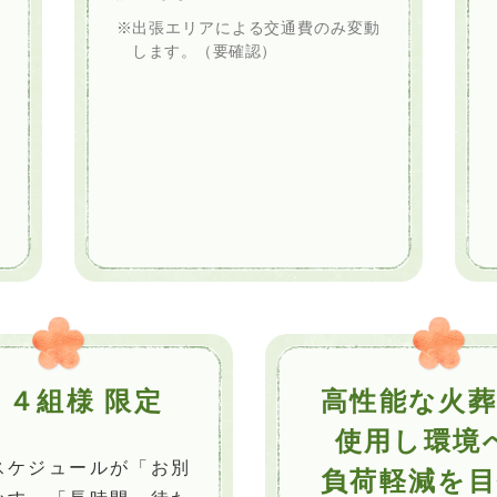
出張エリアによる交通費のみ変動
します。（要確認）
 ４組様 限定
高性能な火
使用し環境
スケジュールが「お別
負荷軽減を