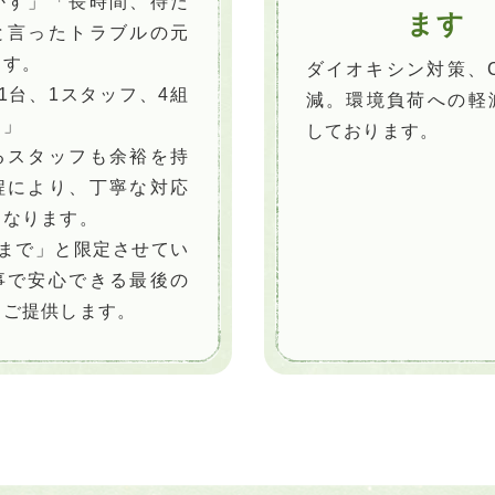
かす」「長時間、待た
ます
と言ったトラブルの元
ます。
ダイオキシン対策、C
1台、1スタッフ、4組
減。環境負荷への軽
。」
しております。
るスタッフも余裕を持
程により、丁寧な対応
となります。
様まで」と限定させてい
事で安心できる最後の
をご提供します。